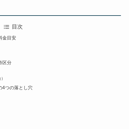
目次
料金目安
齢区分
合）
の4つの落とし穴