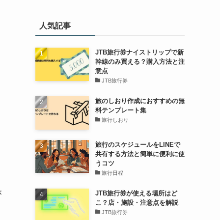
人気記事
JTB旅行券ナイストリップで新
幹線のみ買える？購入方法と注
意点
JTB旅行券
旅のしおり作成におすすめの無
料テンプレート集
旅行しおり
旅行のスケジュールをLINEで
共有する方法と簡単に便利に使
うコツ
旅行日程
JTB旅行券が使える場所はど
が
こ？店・施設・注意点を解説
JTB旅行券