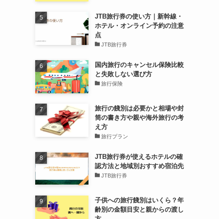
JTB旅行券の使い方｜新幹線・
ホテル・オンライン予約の注意
点
JTB旅行券
国内旅行のキャンセル保険比較
と失敗しない選び方
旅行保険
旅行の餞別は必要かと相場や封
筒の書き方や親や海外旅行の考
え方
旅行プラン
JTB旅行券が使えるホテルの確
認方法と地域別おすすめ宿泊先
JTB旅行券
子供への旅行餞別はいくら？年
齢別の金額目安と親からの渡し
方