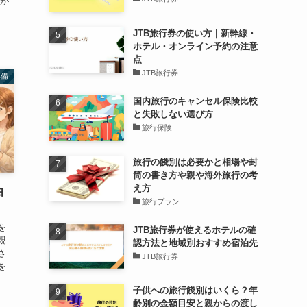
店が
JTB旅行券の使い方｜新幹線・
ホテル・オンライン予約の注意
点
JTB旅行券
準備
国内旅行のキャンセル保険比較
と失敗しない選び方
旅行保険
旅行の餞別は必要かと相場や封
筒の書き方や親や海外旅行の考
え方
由
旅行プラン
を
JTB旅行券が使えるホテルの確
親
認方法と地域別おすすめ宿泊先
さ
JTB旅行券
を
子供への旅行餞別はいくら？年
..
齢別の金額目安と親からの渡し