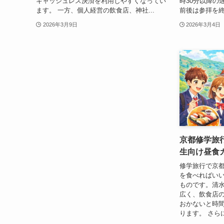
キャッシュレス決済を利用しやすくなってい
時30分以降の
ます。 一方、個人経営の飲食店、神社...
前後は参拝を終
2026年3月9日
2026年3月4日
京都修学旅
生向け昼食
修学旅行で京
を食べればい
ものです。清
広く、飲食店
おかないと時
ります。 さら