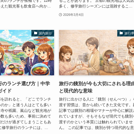
遅めのランチが候補です。12時
ることがあります。 京都の観光地は人気
えた観光客も飲食店へ向か...
多く、修学旅行シーズンには混雑するこ...
2026年3月4日
国内旅行
旅行
行のランチ選び方｜中学
旅行の餞別が今も大切にされる理
ガイド
と現代的な意味
都を訪れると、「どこでランチ
旅行に出かける人に「餞別（せんべつ）」
いのか」と迷う人はとても多い
渡す習慣は、昔から続いてきた文化です。
水寺や祇園、嵐山など観光地が
記事では餞別の相場やマナーが中心に解説
の数も多いため、事前に決めて
れていますが、そもそもなぜ現代でも餞別
間だけが過ぎてしまうこともあ
渡すのかという本質には触れられていませ
に修学旅行のランチには、...
ん。 この記事では、餞別が持つ現代的な意.