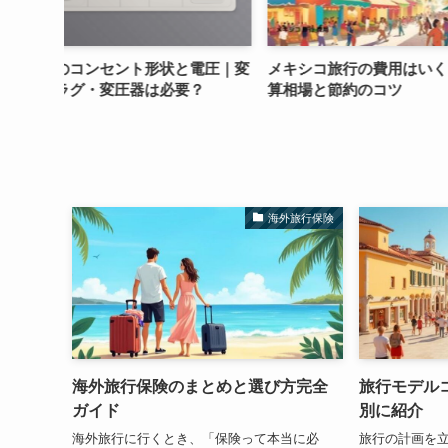
と電圧｜変
メキシコ旅行の費用はいくら？予
四国旅行2泊3日・
要？
算相場と節約のコツ
ース｜車と電車の
海外旅行保険
海外旅行保険のまとめと選び方完全
旅行モデル
ガイド
別に紹介
海外旅行に行くとき、「保険って本当に必
旅行の計画を