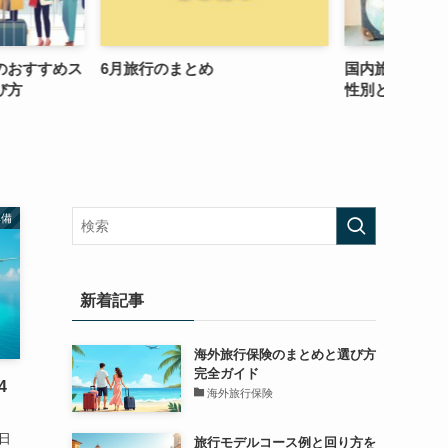
とめ
国内旅行の靴の選び方は年齢別と
英語で
性別と行先別
最大級
準備
新着記事
海外旅行保険のまとめと選び方
完全ガイド
4
海外旅行保険
日
旅行モデルコース例と回り方を