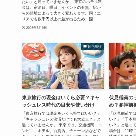
たい」と迷っていませんか。 東京のホテル料
金は、宿泊日、曜日、イベントの有無、駅か
らの距離によって大きく変わります。同じエ
リアでも数千円以上の差が出るため、固...
2026年3月9日
国内旅行
東京旅行の現金はいくら必要？キャ
伏見稲荷の
ッシュレス時代の目安や使い分け
め？参拝前
「東京旅行では現金をいくら持てばいい？」
「伏見稲荷で
「キャッシュレス決済だけでも大丈夫？」と
い？」「千本
迷っていませんか。 東京では、交通機関、コ
い？」と迷って
ンビニ、ホテル、百貨店、チェーン店などで
場合は、11時