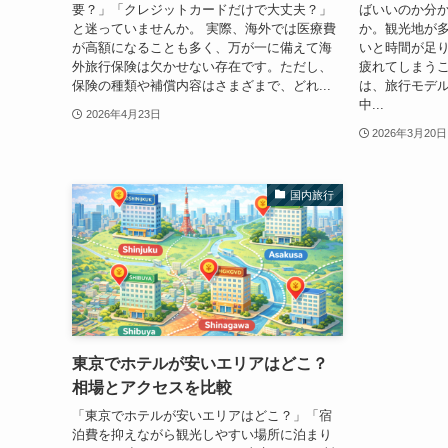
要？」「クレジットカードだけで大丈夫？」
ばいいのか分
と迷っていませんか。 実際、海外では医療費
か。観光地が
が高額になることも多く、万が一に備えて海
いと時間が足
外旅行保険は欠かせない存在です。ただし、
疲れてしまうこ
保険の種類や補償内容はさまざまで、どれ...
は、旅行モデ
中...
2026年4月23日
2026年3月20日
国内旅行
東京でホテルが安いエリアはどこ？
相場とアクセスを比較
「東京でホテルが安いエリアはどこ？」「宿
泊費を抑えながら観光しやすい場所に泊まり