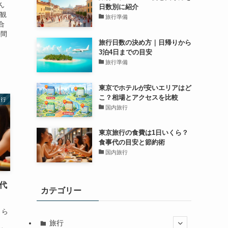
ん
日数別に紹介
、観
旅行準備
合
時間
旅行日数の決め方｜日帰りから
3泊4日までの目安
旅行準備
東京でホテルが安いエリアはど
こ？相場とアクセスを比較
旅行
国内旅行
東京旅行の食費は1日いくら？
食事代の目安と節約術
国内旅行
代
カテゴリー
くら
旅行