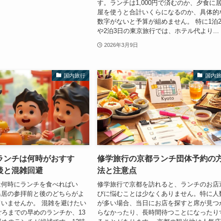
す。ランチは1,000円で済むのか、夕食に
屋を使うと合計いくらになるのか、具体的
数字がないと予算が組めません。 特に1泊
や2泊3日の東京旅行では、ホテル代より...
2026年3月9日
国内旅行
国内
ランチは何時がおすす
修学旅行の京都ランチ団体予約の
後と混雑回避
法と注意点
は何時にランチを食べればい
修学旅行で京都を訪れると、ランチのお店
鳥居の参拝前と後のどちらがよ
びに悩むことは少なくありません。特に人
いませんか。 混雑を避けたい
が多い場合、当日にお店を探すと席が見つ
ごろまでの早めのランチか、13
らなかったり、長時間待つことになったり