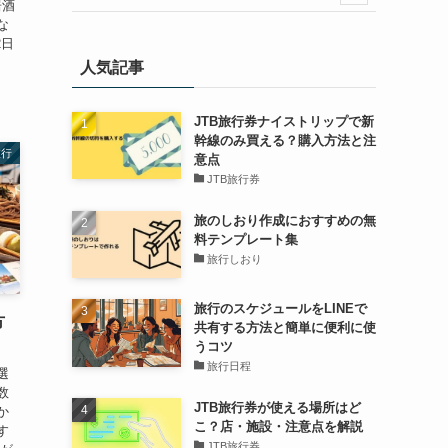
居酒
な
2日
人気記事
JTB旅行券ナイストリップで新
幹線のみ買える？購入方法と注
旅行
意点
JTB旅行券
旅のしおり作成におすすめの無
料テンプレート集
旅行しおり
旅行のスケジュールをLINEで
方
共有する方法と簡単に便利に使
うコツ
旅行日程
選
数
JTB旅行券が使える場所はど
か
こ？店・施設・注意点を解説
す
JTB旅行券