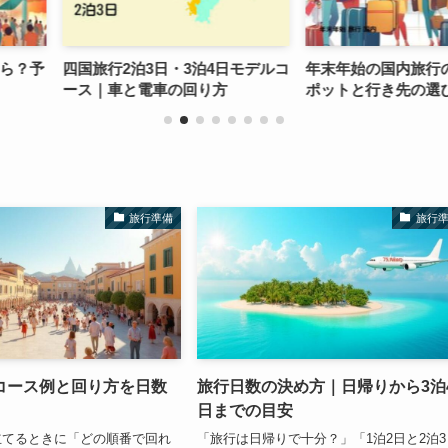
3泊4日モデルコ
年末年始の国内旅行のおすすめス
6月旅行のま
回り方
ポットと行き先の選び方
旅行準備
旅行
コース例と回り方を日数
旅行日数の決め方｜日帰りから3泊
日までの目安
立てるときに「どの順番で回れ
「旅行は日帰りで十分？」「1泊2日と2泊3