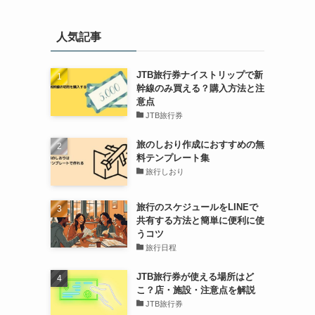
人気記事
JTB旅行券ナイストリップで新
幹線のみ買える？購入方法と注
意点
JTB旅行券
旅のしおり作成におすすめの無
料テンプレート集
旅行しおり
旅行のスケジュールをLINEで
共有する方法と簡単に便利に使
うコツ
旅行日程
JTB旅行券が使える場所はど
こ？店・施設・注意点を解説
JTB旅行券