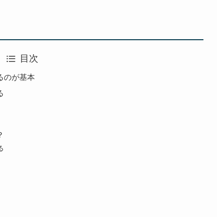
目次
るのが基本
る
？
る