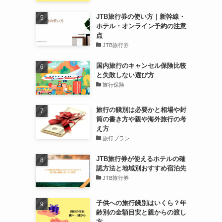
JTB旅行券の使い方｜新幹線・
ホテル・オンライン予約の注意
点
JTB旅行券
国内旅行のキャンセル保険比較
と失敗しない選び方
旅行保険
旅行の餞別は必要かと相場や封
筒の書き方や親や海外旅行の考
え方
旅行プラン
JTB旅行券が使えるホテルの確
認方法と地域別おすすめ宿泊先
JTB旅行券
子供への旅行餞別はいくら？年
齢別の金額目安と親からの渡し
方