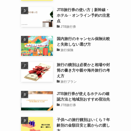
JTB旅行券の使い方｜新幹線・
ホテル・オンライン予約の注意
点
JTB旅行券
国内旅行のキャンセル保険比較
と失敗しない選び方
旅行保険
旅行の餞別は必要かと相場や封
筒の書き方や親や海外旅行の考
え方
旅行プラン
JTB旅行券が使えるホテルの確
認方法と地域別おすすめ宿泊先
JTB旅行券
子供への旅行餞別はいくら？年
齢別の金額目安と親からの渡し
方