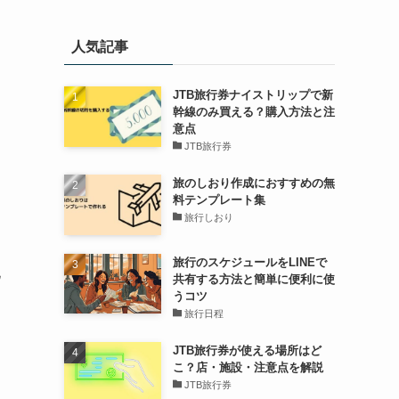
人気記事
JTB旅行券ナイストリップで新
幹線のみ買える？購入方法と注
意点
JTB旅行券
旅のしおり作成におすすめの無
料テンプレート集
旅行しおり
旅行のスケジュールをLINEで
化
共有する方法と簡単に便利に使
うコツ
旅行日程
JTB旅行券が使える場所はど
こ？店・施設・注意点を解説
ア
JTB旅行券