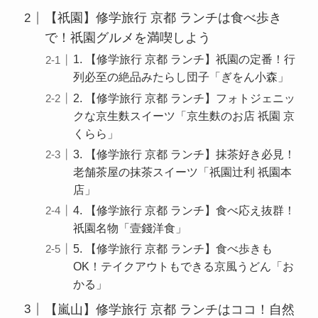
【祇園】修学旅行 京都 ランチは食べ歩き
で！祇園グルメを満喫しよう
1. 【修学旅行 京都 ランチ】祇園の定番！行
列必至の絶品みたらし団子「ぎをん小森」
2. 【修学旅行 京都 ランチ】フォトジェニッ
クな京生麩スイーツ「京生麩のお店 祇園 京
くらら」
3. 【修学旅行 京都 ランチ】抹茶好き必見！
老舗茶屋の抹茶スイーツ「祇園辻利 祇園本
店」
4. 【修学旅行 京都 ランチ】食べ応え抜群！
祇園名物「壹錢洋食」
5. 【修学旅行 京都 ランチ】食べ歩きも
OK！テイクアウトもできる京風うどん「お
かる」
【嵐山】修学旅行 京都 ランチはココ！自然