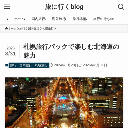
旅に行くblog
ホーム
国内旅行
海外旅行
旅行準備
旅行の持ち物
ホーム
旅行
国内旅行
札幌旅行
札幌旅行パックで楽しむ北海道の
2025
8/31
魅力
2024年3月28日
2025年8月31日
旅行
国内旅行
札幌旅行