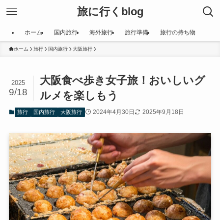
旅に行くblog
ホーム
国内旅行
海外旅行
旅行準備
旅行の持ち物
ホーム
旅行
国内旅行
大阪旅行
大阪食べ歩き女子旅！おいしいグ
2025
9/18
ルメを楽しもう
2024年4月30日
2025年9月18日
旅行
国内旅行
大阪旅行