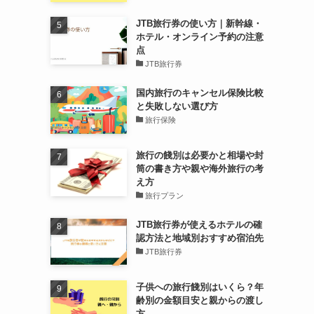
JTB旅行券の使い方｜新幹線・
ホテル・オンライン予約の注意
点
JTB旅行券
国内旅行のキャンセル保険比較
と失敗しない選び方
旅行保険
旅行の餞別は必要かと相場や封
筒の書き方や親や海外旅行の考
え方
旅行プラン
JTB旅行券が使えるホテルの確
認方法と地域別おすすめ宿泊先
JTB旅行券
子供への旅行餞別はいくら？年
齢別の金額目安と親からの渡し
方