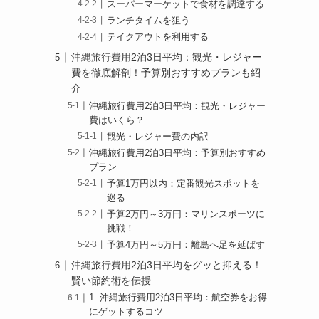
スーパーマーケットで食材を調達する
ランチタイムを狙う
テイクアウトを利用する
沖縄旅行費用2泊3日平均：観光・レジャー
費を徹底解剖！予算別おすすめプランも紹
介
沖縄旅行費用2泊3日平均：観光・レジャー
費はいくら？
観光・レジャー費の内訳
沖縄旅行費用2泊3日平均：予算別おすすめ
プラン
予算1万円以内：定番観光スポットを
巡る
予算2万円～3万円：マリンスポーツに
挑戦！
予算4万円～5万円：離島へ足を延ばす
沖縄旅行費用2泊3日平均をグッと抑える！
賢い節約術を伝授
1. 沖縄旅行費用2泊3日平均：航空券をお得
にゲットするコツ