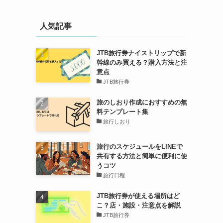
人気記事
JTB旅行券ナイストリップで新
幹線のみ買える？購入方法と注
意点
JTB旅行券
旅のしおり作成におすすめの無
料テンプレート集
旅行しおり
旅行のスケジュールをLINEで
共有する方法と簡単に便利に使
うコツ
旅行日程
JTB旅行券が使える場所はど
こ？店・施設・注意点を解説
JTB旅行券