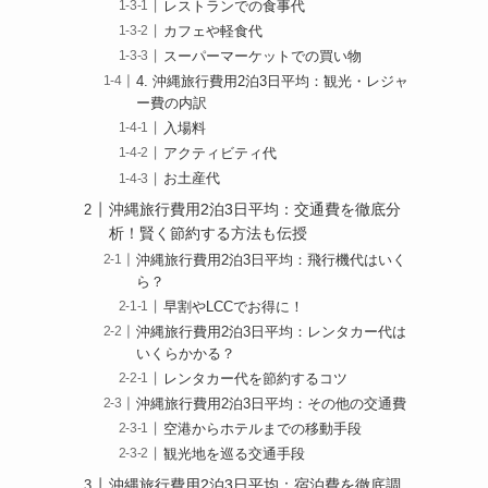
レストランでの食事代
カフェや軽食代
スーパーマーケットでの買い物
4. 沖縄旅行費用2泊3日平均：観光・レジャ
ー費の内訳
入場料
アクティビティ代
お土産代
沖縄旅行費用2泊3日平均：交通費を徹底分
析！賢く節約する方法も伝授
沖縄旅行費用2泊3日平均：飛行機代はいく
ら？
早割やLCCでお得に！
沖縄旅行費用2泊3日平均：レンタカー代は
いくらかかる？
レンタカー代を節約するコツ
沖縄旅行費用2泊3日平均：その他の交通費
空港からホテルまでの移動手段
観光地を巡る交通手段
沖縄旅行費用2泊3日平均：宿泊費を徹底調