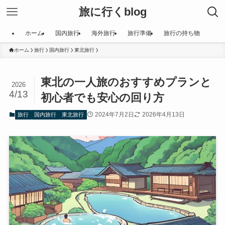
旅に行くblog
ホーム
国内旅行
海外旅行
旅行準備
旅行の持ち物
ホーム
旅行
国内旅行
東北旅行
東北の一人旅のおすすめプランと
2026
4/13
初心者でも安心の回り方
2024年7月2日
2026年4月13日
旅行
国内旅行
東北旅行