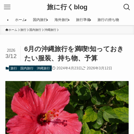
旅に行くblog
ホーム
国内旅行
海外旅行
旅行準備
旅行の持ち物
ホーム
旅行
国内旅行
沖縄旅行
6月の沖縄旅行を満喫!知っておき
2026
3/12
たい服装、持ち物、予算
2024年4月23日
2026年3月12日
旅行
国内旅行
沖縄旅行