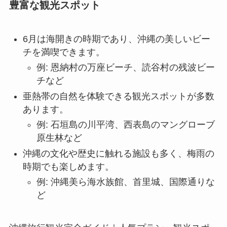
豊富な観光スポット
6月は海開きの時期であり、沖縄の美しいビー
チを満喫できます。
例: 恩納村の万座ビーチ、読谷村の残波ビー
チなど
亜熱帯の自然を体験できる観光スポットが多数
あります。
例: 石垣島の川平湾、西表島のマングローブ
原生林など
沖縄の文化や歴史に触れる施設も多く、梅雨の
時期でも楽しめます。
例: 沖縄美ら海水族館、首里城、国際通りな
ど